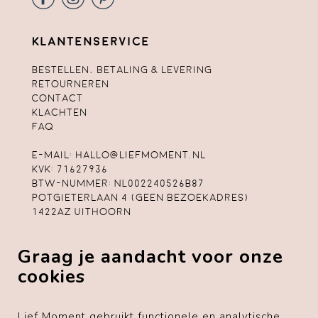
Klantenservice
Bestellen, betaling & levering
Retourneren
Contact
Klachten
FAQ
E-mail:
hallo@liefmoment.nl
KvK: 71627936
Btw-nummer: NL002240526B87
Potgieterlaan 4 (geen bezoekadres)
1422AZ Uithoorn
Algemene voorwaarden
Graag je aandacht voor onze
Privacybeleid
Cookiebeleid
cookies
Disclaimer
Lief Moment gebruikt functionele en analytische