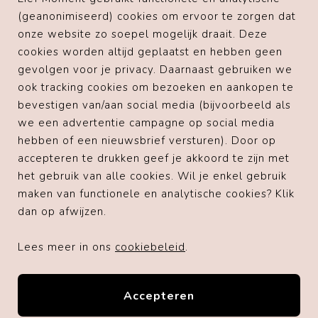
(geanonimiseerd) cookies om ervoor te zorgen dat
onze website zo soepel mogelijk draait. Deze
Voorgaande klanten
cookies worden altijd geplaatst en hebben geen
gevolgen voor je privacy. Daarnaast gebruiken we
" Top!! Super netjes verpakt en echt een feestje om
uit te pakken. Service is ook heel goed. Gemakkelijk
ook tracking cookies om bezoeken en aankopen te
contact kunnen maken met de eigenaresse en snelle
bevestigen van/aan social media (bijvoorbeeld als
reactie ontvangen. Lisanne zorgt er echt voor dat
we een advertentie campagne op social media
alles naar wens is! "
hebben of een nieuwsbrief versturen). Door op
accepteren te drukken geef je akkoord te zijn met
het gebruik van alle cookies. Wil je enkel gebruik
Lees meer reviews op Trustpilot
maken van functionele en analytische cookies? Klik
dan op afwijzen.
Blij met je bestelling? Laat een review
achter op Webwinkelkeur
Lees meer in ons
cookiebeleid
.
Accepteren