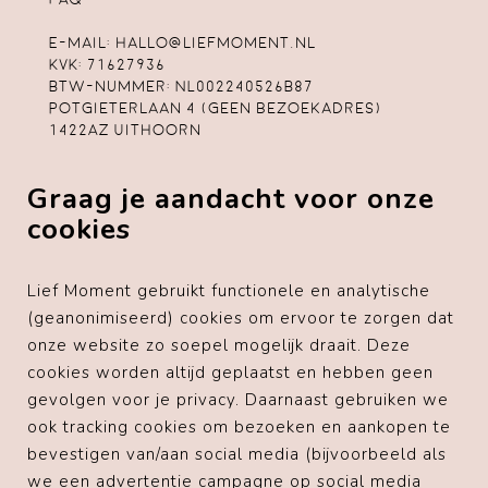
E-mail:
hallo@liefmoment.nl
KvK: 71627936
Btw-nummer: NL002240526B87
Potgieterlaan 4 (geen bezoekadres)
1422AZ Uithoorn
Algemene voorwaarden
Graag je aandacht voor onze
Privacybeleid
Cookiebeleid
cookies
Disclaimer
Lief Moment gebruikt functionele en analytische
(geanonimiseerd) cookies om ervoor te zorgen dat
onze website zo soepel mogelijk draait. Deze
Voorgaande klanten
cookies worden altijd geplaatst en hebben geen
gevolgen voor je privacy. Daarnaast gebruiken we
" Top!! Super netjes verpakt en echt een feestje om
uit te pakken. Service is ook heel goed. Gemakkelijk
ook tracking cookies om bezoeken en aankopen te
contact kunnen maken met de eigenaresse en snelle
bevestigen van/aan social media (bijvoorbeeld als
reactie ontvangen. Lisanne zorgt er echt voor dat
we een advertentie campagne op social media