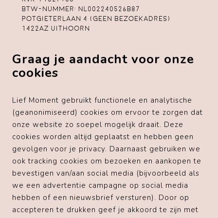
Btw-nummer: NL002240526B87
Potgieterlaan 4 (geen bezoekadres)
1422AZ Uithoorn
Algemene voorwaarden
Graag je aandacht voor onze
Privacybeleid
Cookiebeleid
cookies
Disclaimer
Lief Moment gebruikt functionele en analytische
(geanonimiseerd) cookies om ervoor te zorgen dat
onze website zo soepel mogelijk draait. Deze
Voorgaande klanten
cookies worden altijd geplaatst en hebben geen
gevolgen voor je privacy. Daarnaast gebruiken we
" Top!! Super netjes verpakt en echt een feestje om
uit te pakken. Service is ook heel goed. Gemakkelijk
ook tracking cookies om bezoeken en aankopen te
contact kunnen maken met de eigenaresse en snelle
bevestigen van/aan social media (bijvoorbeeld als
reactie ontvangen. Lisanne zorgt er echt voor dat
we een advertentie campagne op social media
alles naar wens is! "
hebben of een nieuwsbrief versturen). Door op
accepteren te drukken geef je akkoord te zijn met