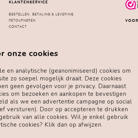
Klantenservice
Bestellen, betaling & levering
Voor
Retourneren
Contact
" Top!
Klachten
te pa
FAQ
conta
r onze cookies
reacti
E-mail:
hallo@liefmoment.nl
naar w
KvK: 71627936
Btw-nummer: NL002240526B87
le en analytische (geanonimiseerd) cookies om
Potgieterlaan 4 (geen bezoekadres)
1422AZ Uithoorn
ite zo soepel mogelijk draait. Deze cookies
Lees 
ben geen gevolgen voor je privacy. Daarnaast
Algemene voorwaarden
kies om bezoeken en aankopen te bevestigen
Privacybeleid
Blij 
eeld als we een advertentie campagne op social
Cookiebeleid
Webwi
Disclaimer
ef versturen). Door op accepteren te drukken
 gebruik van alle cookies. Wil je enkel gebruik
ische cookies? Klik dan op afwijzen.