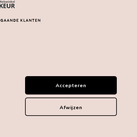
gaande klanten
! Super netjes verpakt en echt een feestje om uit
kken. Service is ook heel goed. Gemakkelijk
ct kunnen maken met de eigenaresse en snelle
e ontvangen. Lisanne zorgt er echt voor dat alles
ens is! "
meer reviews op Trustpilot
Accepteren
met je bestelling? Laat een review achter op
nkelkeur
Afwijzen