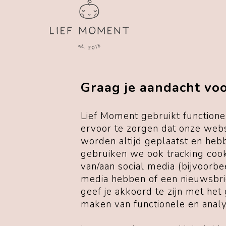
Over lief moment
Blog
Graag je aandacht voo
Kleurenkaarten
Printables
Samenwerkingen
Lief Moment gebruikt functione
In de media
ervoor te zorgen dat onze webs
worden altijd geplaatst en heb
Wholesale
gebruiken we ook tracking coo
van/aan social media (bijvoorb
media hebben of een nieuwsbri
geef je akkoord te zijn met het
maken van functionele en analyt