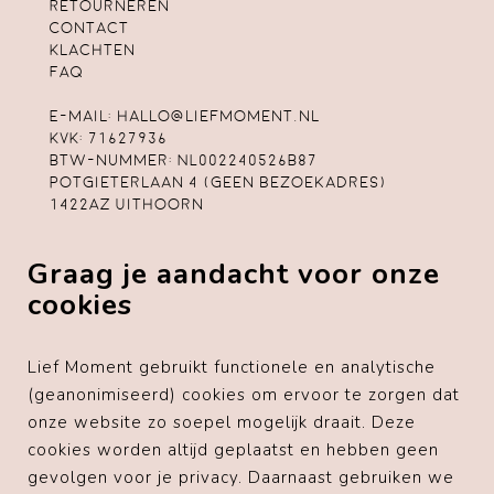
Retourneren
Contact
Klachten
FAQ
E-mail:
hallo@liefmoment.nl
KvK: 71627936
Btw-nummer: NL002240526B87
Potgieterlaan 4 (geen bezoekadres)
1422AZ Uithoorn
Algemene voorwaarden
Graag je aandacht voor onze
Privacybeleid
Cookiebeleid
cookies
Disclaimer
Lief Moment gebruikt functionele en analytische
(geanonimiseerd) cookies om ervoor te zorgen dat
onze website zo soepel mogelijk draait. Deze
Voorgaande klanten
cookies worden altijd geplaatst en hebben geen
gevolgen voor je privacy. Daarnaast gebruiken we
" Top!! Super netjes verpakt en echt een feestje om