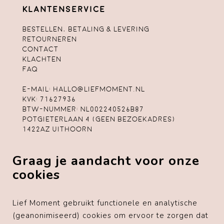
Klantenservice
Bestellen, betaling & levering
Retourneren
Contact
Klachten
FAQ
E-mail:
hallo@liefmoment.nl
KvK: 71627936
Btw-nummer: NL002240526B87
Potgieterlaan 4 (geen bezoekadres)
1422AZ Uithoorn
Algemene voorwaarden
Graag je aandacht voor onze
Privacybeleid
Cookiebeleid
cookies
Disclaimer
Lief Moment gebruikt functionele en analytische
(geanonimiseerd) cookies om ervoor te zorgen dat