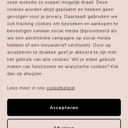
onze website zo soepel mogelijk draait. Deze
Voorgaande klanten
cookies worden altijd geplaatst en hebben geen
gevolgen voor je privacy. Daarnaast gebruiken we
" Top!! Super netjes verpakt en echt een feestje om
uit te pakken. Service is ook heel goed. Gemakkelijk
ook tracking cookies om bezoeken en aankopen te
contact kunnen maken met de eigenaresse en snelle
bevestigen van/aan social media (bijvoorbeeld als
reactie ontvangen. Lisanne zorgt er echt voor dat
we een advertentie campagne op social media
alles naar wens is! "
hebben of een nieuwsbrief versturen). Door op
accepteren te drukken geef je akkoord te zijn met
het gebruik van alle cookies. Wil je enkel gebruik
Lees meer reviews op Trustpilot
maken van functionele en analytische cookies? Klik
dan op afwijzen.
Blij met je bestelling? Laat een review
achter op Webwinkelkeur
Lees meer in ons
cookiebeleid
.
Accepteren